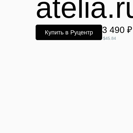
atelia.r
3 490 ₽
Купить в Руцентр
$45.84